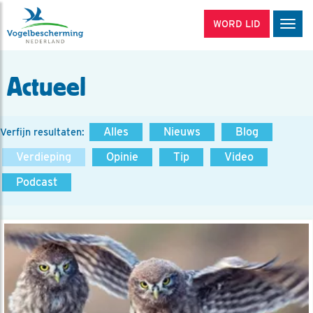
WORD LID
Men
Actueel
Alles
Nieuws
Blog
Verfijn resultaten:
Verdieping
Opinie
Tip
Video
Podcast