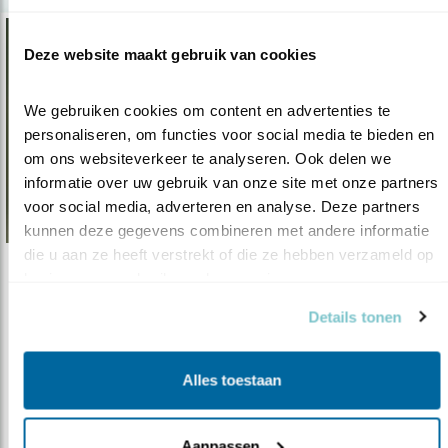
Deze website maakt gebruik van cookies
We gebruiken cookies om content en advertenties te 
personaliseren, om functies voor social media te bieden en 
om ons websiteverkeer te analyseren. Ook delen we 
informatie over uw gebruik van onze site met onze partners 
voor social media, adverteren en analyse. Deze partners 
kunnen deze gegevens combineren met andere informatie 
die u aan ze heeft verstrekt of die ze hebben verzameld op 
basis van uw gebruik van hun services.
Verdieping
Het uilenmysterie ontrafeld
Details tonen
07.09.18
Lees alles wat u nog niet wist over deze
wonderlijke wezens!
Alles toestaan
Aanpassen
lees meer