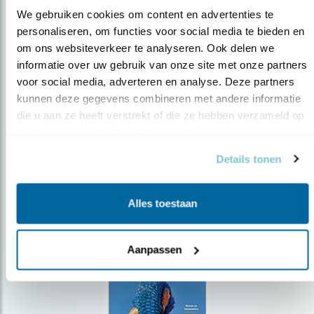
We gebruiken cookies om content en advertenties te 
personaliseren, om functies voor social media te bieden en 
om ons websiteverkeer te analyseren. Ook delen we 
Op de hoogte blijven?
informatie over uw gebruik van onze site met onze partners 
Meld je aan en ontvang nieuws, inspiratie, acties en tips
voor social media, adverteren en analyse. Deze partners 
over vogels en activiteiten van Vogelbescherming.
kunnen deze gegevens combineren met andere informatie 
die u aan ze heeft verstrekt of die ze hebben verzameld op 
AANMELDEN VOGELNIEUWS
basis van uw gebruik van hun services.
Details tonen
Volg ons via social media
Alles toestaan
Aanpassen