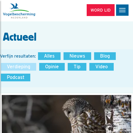
WORD LID
Men
Actueel
Alles
Nieuws
Blog
Verfijn resultaten:
Verdieping
Opinie
Tip
Video
Podcast