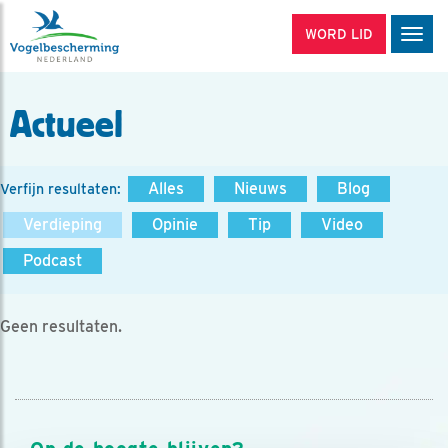
WORD LID
Men
Actueel
Alles
Nieuws
Blog
Verfijn resultaten:
Verdieping
Opinie
Tip
Video
Podcast
Geen resultaten.