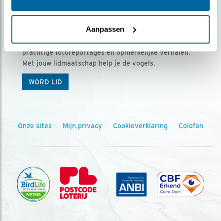
Ontvang 5 x Vogels voor € 36,00 per jaar
Aanpassen
Vogels is het tijdschrift voor onze leden, met
prachtige fotoreportages en opmerkelijke verhalen.
Met jouw lidmaatschap help je de vogels.
WORD LID
Onze sites
Mijn privacy
Cookieverklaring
Colofon