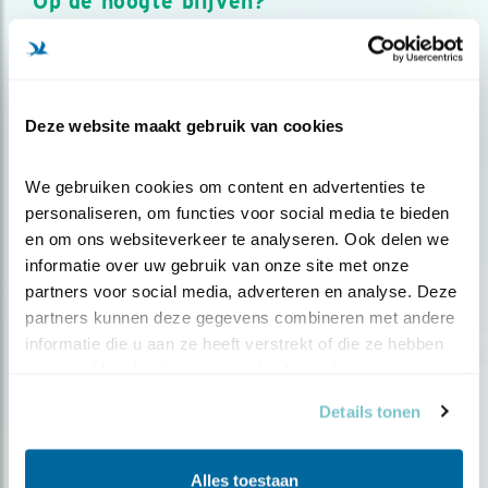
Op de hoogte blijven?
Meld je aan en ontvang nieuws, inspiratie, acties en tips
over vogels en activiteiten van Vogelbescherming.
AANMELDEN VOGELNIEUWS
Deze website maakt gebruik van cookies
Volg ons via social media
We gebruiken cookies om content en advertenties te 
personaliseren, om functies voor social media te bieden 
en om ons websiteverkeer te analyseren. Ook delen we 
informatie over uw gebruik van onze site met onze 
partners voor social media, adverteren en analyse. Deze 
partners kunnen deze gegevens combineren met andere 
informatie die u aan ze heeft verstrekt of die ze hebben 
verzameld op basis van uw gebruik van hun services.
Details tonen
Alles toestaan