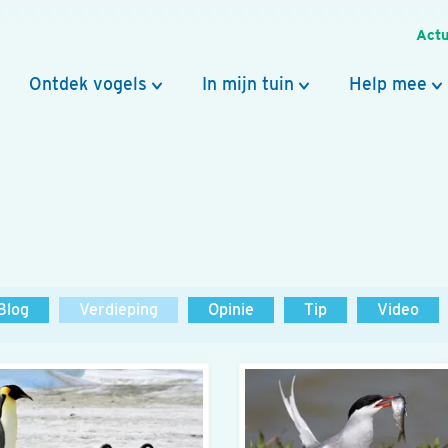
Actu
Ontdek vogels
In mijn tuin
Help mee
Blog
Verdieping
Opinie
Tip
Video