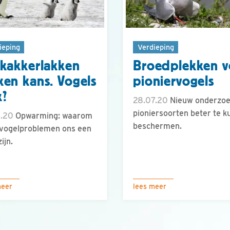
ieping
Verdieping
kakkerlakken
Broedplekken v
en kans. Vogels
pioniervogels
?
28.07.20
Nieuw onderzo
pioniersoorten beter te 
8.20
Opwarming: waarom
beschermen.
vogelproblemen ons een
ijn.
meer
lees meer