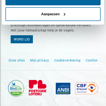
Ontvang 5 x Vogels voor € 36,00 per jaar
Aanpassen
Vogels is het tijdschrift voor onze leden, met
prachtige fotoreportages en opmerkelijke verhalen.
Met jouw lidmaatschap help je de vogels.
WORD LID
Onze sites
Mijn privacy
Cookieverklaring
Colofon