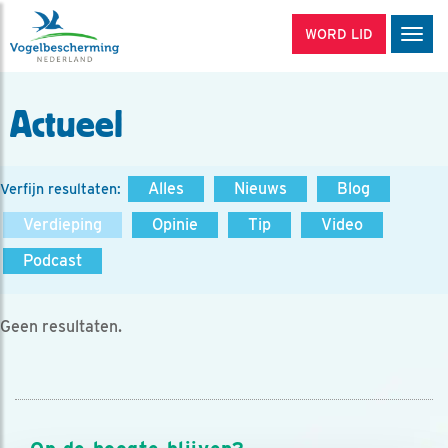
WORD LID
Men
Actueel
Alles
Nieuws
Blog
Verfijn resultaten:
Verdieping
Opinie
Tip
Video
Podcast
Geen resultaten.