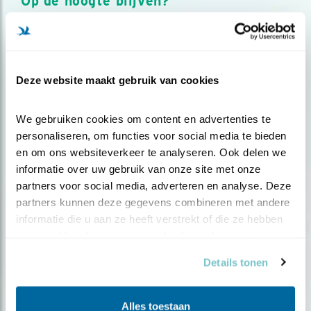
Op de hoogte blijven?
Meld je aan en ontvang nieuws, inspiratie, acties en tips
over vogels en activiteiten van Vogelbescherming.
AANMELDEN VOGELNIEUWS
Deze website maakt gebruik van cookies
Volg ons via social media
We gebruiken cookies om content en advertenties te 
personaliseren, om functies voor social media te bieden 
en om ons websiteverkeer te analyseren. Ook delen we 
informatie over uw gebruik van onze site met onze 
partners voor social media, adverteren en analyse. Deze 
partners kunnen deze gegevens combineren met andere 
informatie die u aan ze heeft verstrekt of die ze hebben 
verzameld op basis van uw gebruik van hun services.
Details tonen
Alles toestaan