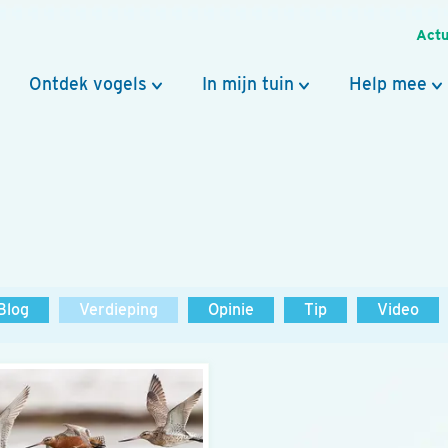
Actu
Ontdek vogels
In mijn tuin
Help mee
Blog
Verdieping
Opinie
Tip
Video