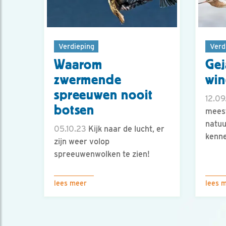
Verdieping
Verd
Waarom
Gej
zwermende
wi
spreeuwen nooit
12.09
botsen
meest
natu
05.10.23
Kijk naar de lucht, er
kenne
zijn weer volop
spreeuwenwolken te zien!
lees meer
lees 