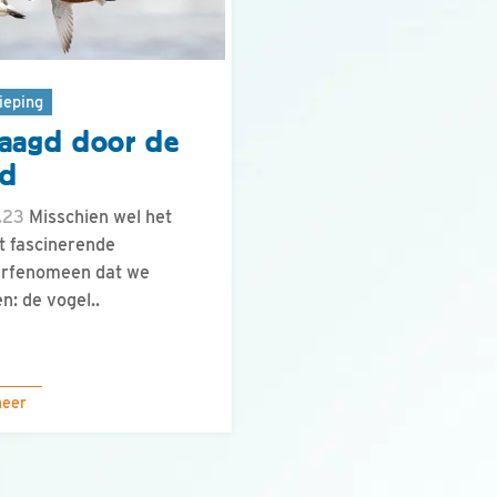
ieping
aagd door de
nd
.23
Misschien wel het
 fascinerende
urfenomeen dat we
n: de vogel..
meer