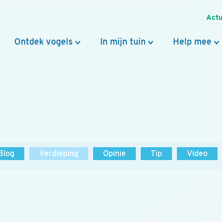
Actu
Ontdek vogels
In mijn tuin
Help mee
Blog
Verdieping
Opinie
Tip
Video