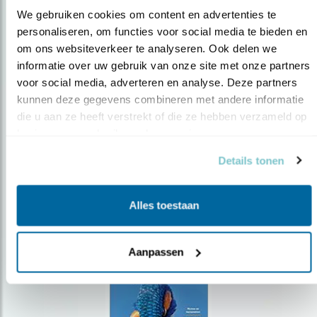
We gebruiken cookies om content en advertenties te 
personaliseren, om functies voor social media te bieden en 
om ons websiteverkeer te analyseren. Ook delen we 
Op de hoogte blijven?
informatie over uw gebruik van onze site met onze partners 
Meld je aan en ontvang nieuws, inspiratie, acties en tips
voor social media, adverteren en analyse. Deze partners 
over vogels en activiteiten van Vogelbescherming.
kunnen deze gegevens combineren met andere informatie 
die u aan ze heeft verstrekt of die ze hebben verzameld op 
AANMELDEN VOGELNIEUWS
basis van uw gebruik van hun services.
Details tonen
Volg ons via social media
Alles toestaan
Aanpassen