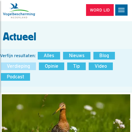
WORD LID
Men
Actueel
Alles
Nieuws
Blog
Verfijn resultaten:
Verdieping
Opinie
Tip
Video
Podcast