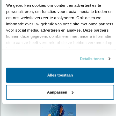
We gebruiken cookies om content en advertenties te 
personaliseren, om functies voor social media te bieden en 
om ons websiteverkeer te analyseren. Ook delen we 
Op de hoogte blijven?
informatie over uw gebruik van onze site met onze partners 
Meld je aan en ontvang nieuws, inspiratie, acties en tips
voor social media, adverteren en analyse. Deze partners 
over vogels en activiteiten van Vogelbescherming.
kunnen deze gegevens combineren met andere informatie 
die u aan ze heeft verstrekt of die ze hebben verzameld op 
AANMELDEN VOGELNIEUWS
basis van uw gebruik van hun services.
Details tonen
Volg ons via social media
Alles toestaan
Aanpassen