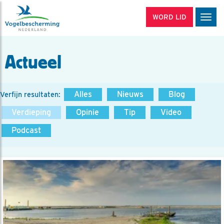
WORD LID
Men
Actueel
Alles
Nieuws
Blog
Verfijn resultaten:
Verdieping
Opinie
Tip
Video
Podcast