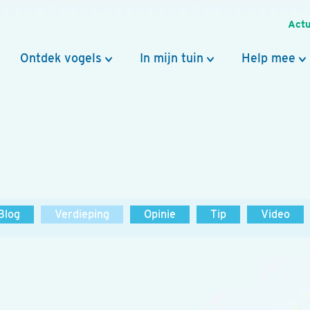
Actu
Ontdek vogels
In mijn tuin
Help mee
Blog
Verdieping
Opinie
Tip
Video