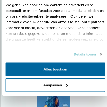
We gebruiken cookies om content en advertenties te 
personaliseren, om functies voor social media te bieden en 
om ons websiteverkeer te analyseren. Ook delen we 
Op de hoogte blijven?
informatie over uw gebruik van onze site met onze partners 
Meld je aan en ontvang nieuws, inspiratie, acties en tips
voor social media, adverteren en analyse. Deze partners 
over vogels en activiteiten van Vogelbescherming.
kunnen deze gegevens combineren met andere informatie 
die u aan ze heeft verstrekt of die ze hebben verzameld op 
AANMELDEN VOGELNIEUWS
basis van uw gebruik van hun services.
Details tonen
Volg ons via social media
Alles toestaan
Aanpassen