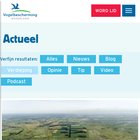
WORD LID
Men
Actueel
Alles
Nieuws
Blog
Verfijn resultaten:
Verdieping
Opinie
Tip
Video
Podcast