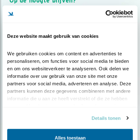
Op de hoogte blijven?
Meld je aan en ontvang nieuws, inspiratie, acties en tips
over vogels en activiteiten van Vogelbescherming.
AANMELDEN VOGELNIEUWS
Deze website maakt gebruik van cookies
Volg ons via social media
We gebruiken cookies om content en advertenties te 
personaliseren, om functies voor social media te bieden 
en om ons websiteverkeer te analyseren. Ook delen we 
informatie over uw gebruik van onze site met onze 
partners voor social media, adverteren en analyse. Deze 
partners kunnen deze gegevens combineren met andere 
informatie die u aan ze heeft verstrekt of die ze hebben 
verzameld op basis van uw gebruik van hun services.
Details tonen
Alles toestaan