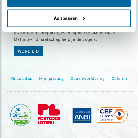
Ontvang 5 x Vogels voor € 36,00 per jaar
Aanpassen
Vogels is het tijdschrift voor onze leden, met
prachtige fotoreportages en opmerkelijke verhalen.
Met jouw lidmaatschap help je de vogels.
WORD LID
Onze sites
Mijn privacy
Cookieverklaring
Colofon