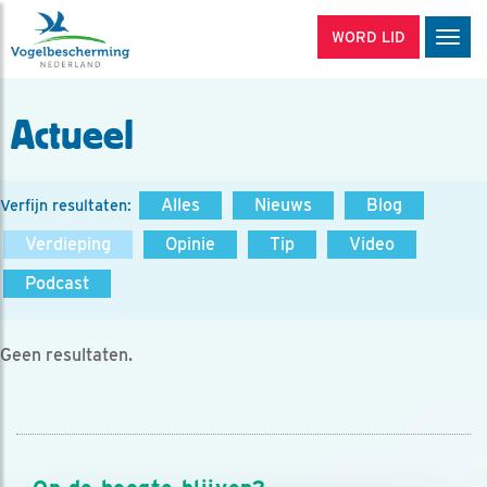
WORD LID
Men
Actueel
Alles
Nieuws
Blog
Verfijn resultaten:
Verdieping
Opinie
Tip
Video
Podcast
Geen resultaten.