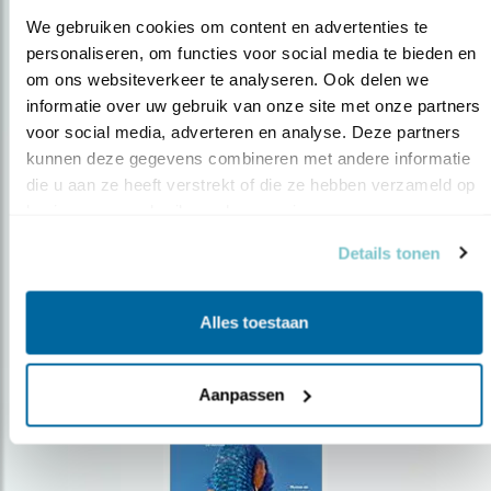
We gebruiken cookies om content en advertenties te 
personaliseren, om functies voor social media te bieden en 
om ons websiteverkeer te analyseren. Ook delen we 
Op de hoogte blijven?
informatie over uw gebruik van onze site met onze partners 
voor social media, adverteren en analyse. Deze partners 
Meld je aan en ontvang nieuws, inspiratie, acties en tips
over vogels en activiteiten van Vogelbescherming.
kunnen deze gegevens combineren met andere informatie 
die u aan ze heeft verstrekt of die ze hebben verzameld op 
AANMELDEN VOGELNIEUWS
basis van uw gebruik van hun services.
Details tonen
Volg ons via social media
Alles toestaan
Aanpassen