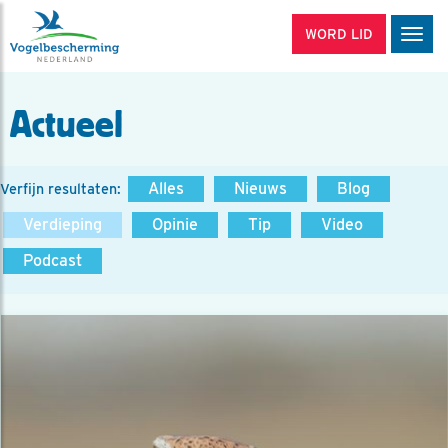
WORD LID
Men
Actueel
Alles
Nieuws
Blog
Verfijn resultaten:
Verdieping
Opinie
Tip
Video
Podcast