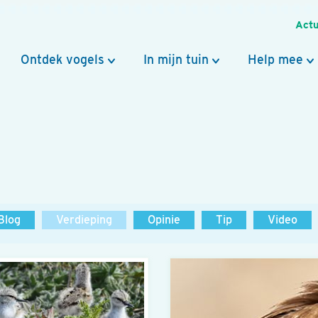
Actu
Ontdek vogels
In mijn tuin
Help mee
Blog
Verdieping
Opinie
Tip
Video