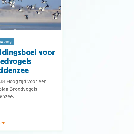
ieping
dingsboei voor
edvogels
ddenzee
.18
Hoog tijd voor een
plan Broedvogels
enzee.
meer