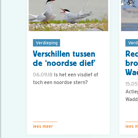
Verdieping
Verd
Verschillen tussen
Red
de ‘noordse dief’
bro
Wa
06.09.18
Is het een visdief of
toch een noordse stern?
15.05
Actie
Wadd
lees meer
lees 