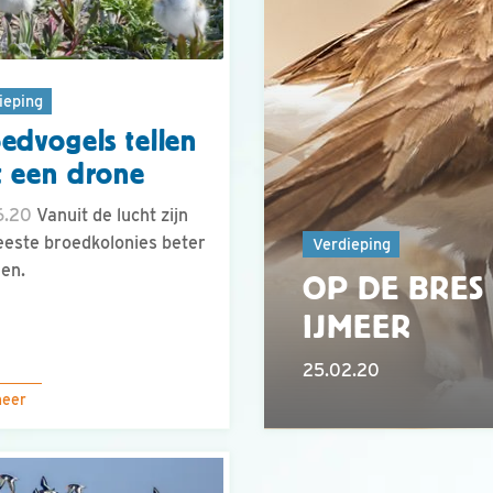
ieping
edvogels tellen
 een drone
6.20
Vanuit de lucht zijn
este broedkolonies beter
Verdieping
len.
OP DE BRES
IJMEER
25.02.20
meer