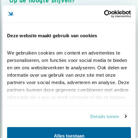
Op de hoogte blijven?
Meld je aan en ontvang nieuws, inspiratie, acties en tips
over vogels en activiteiten van Vogelbescherming.
AANMELDEN VOGELNIEUWS
Deze website maakt gebruik van cookies
Volg ons via social media
We gebruiken cookies om content en advertenties te 
personaliseren, om functies voor social media te bieden 
en om ons websiteverkeer te analyseren. Ook delen we 
informatie over uw gebruik van onze site met onze 
partners voor social media, adverteren en analyse. Deze 
partners kunnen deze gegevens combineren met andere 
informatie die u aan ze heeft verstrekt of die ze hebben 
verzameld op basis van uw gebruik van hun services.
Details tonen
Alles toestaan