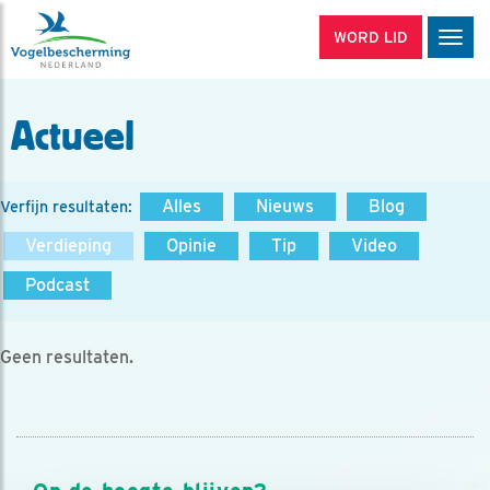
WORD LID
Men
Actueel
Alles
Nieuws
Blog
Verfijn resultaten:
Verdieping
Opinie
Tip
Video
Podcast
Geen resultaten.