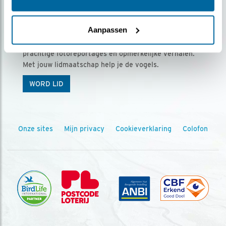
Ontvang 5 x Vogels voor € 36,00 per jaar
Aanpassen
Vogels is het tijdschrift voor onze leden, met
prachtige fotoreportages en opmerkelijke verhalen.
Met jouw lidmaatschap help je de vogels.
WORD LID
Onze sites
Mijn privacy
Cookieverklaring
Colofon