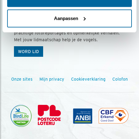
Ontvang 5 x Vogels voor € 36,00 per jaar
Aanpassen
Vogels is het tijdschrift voor onze leden, met
prachtige fotoreportages en opmerkelijke verhalen.
Met jouw lidmaatschap help je de vogels.
WORD LID
Onze sites
Mijn privacy
Cookieverklaring
Colofon