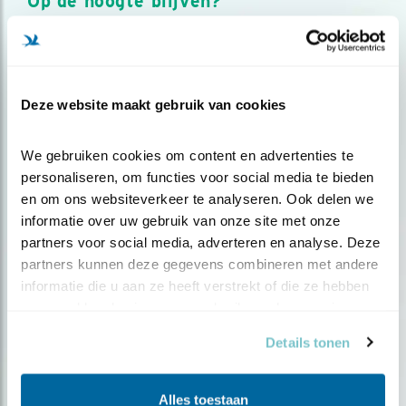
Op de hoogte blijven?
Meld je aan en ontvang nieuws, inspiratie, acties en tips
over vogels en activiteiten van Vogelbescherming.
AANMELDEN VOGELNIEUWS
Deze website maakt gebruik van cookies
Volg ons via social media
We gebruiken cookies om content en advertenties te 
personaliseren, om functies voor social media te bieden 
en om ons websiteverkeer te analyseren. Ook delen we 
informatie over uw gebruik van onze site met onze 
partners voor social media, adverteren en analyse. Deze 
partners kunnen deze gegevens combineren met andere 
informatie die u aan ze heeft verstrekt of die ze hebben 
verzameld op basis van uw gebruik van hun services.
Details tonen
Alles toestaan