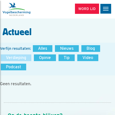
WORD LID
Men
Actueel
Alles
Nieuws
Blog
Verfijn resultaten:
Verdieping
Opinie
Tip
Video
Podcast
Geen resultaten.