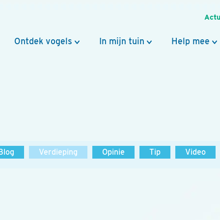
Actu
Ontdek vogels
In mijn tuin
Help mee
Blog
Verdieping
Opinie
Tip
Video