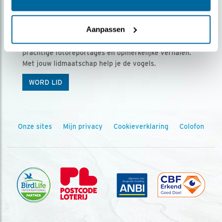
Ontvang 5 x Vogels voor € 36,00 per jaar
Aanpassen
Vogels is het tijdschrift voor onze leden, met
prachtige fotoreportages en opmerkelijke verhalen.
Met jouw lidmaatschap help je de vogels.
WORD LID
Onze sites
Mijn privacy
Cookieverklaring
Colofon