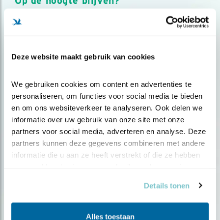
Op de hoogte blijven?
Meld je aan en ontvang nieuws, inspiratie, acties en tips
over vogels en activiteiten van Vogelbescherming.
AANMELDEN VOGELNIEUWS
Deze website maakt gebruik van cookies
Volg ons via social media
We gebruiken cookies om content en advertenties te 
personaliseren, om functies voor social media te bieden 
en om ons websiteverkeer te analyseren. Ook delen we 
informatie over uw gebruik van onze site met onze 
partners voor social media, adverteren en analyse. Deze 
partners kunnen deze gegevens combineren met andere 
informatie die u aan ze heeft verstrekt of die ze hebben 
verzameld op basis van uw gebruik van hun services.
Details tonen
Alles toestaan