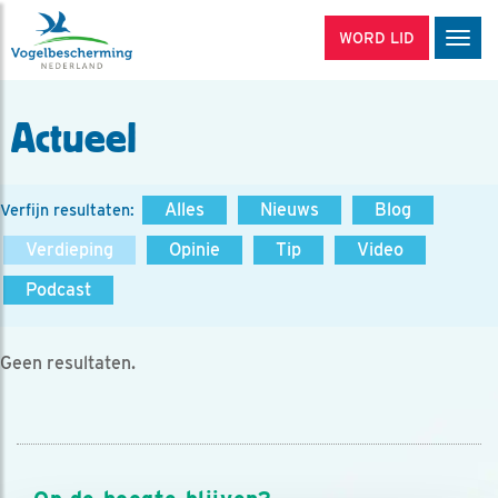
WORD LID
Men
Actueel
Alles
Nieuws
Blog
Verfijn resultaten:
Verdieping
Opinie
Tip
Video
Podcast
Geen resultaten.