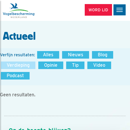
WORD LID
Men
Actueel
Alles
Nieuws
Blog
Verfijn resultaten:
Verdieping
Opinie
Tip
Video
Podcast
Geen resultaten.