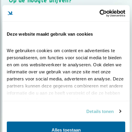
Op de hoogte blijven?
Meld je aan en ontvang nieuws, inspiratie, acties en tips
over vogels en activiteiten van Vogelbescherming.
AANMELDEN VOGELNIEUWS
Deze website maakt gebruik van cookies
Volg ons via social media
We gebruiken cookies om content en advertenties te 
personaliseren, om functies voor social media te bieden 
en om ons websiteverkeer te analyseren. Ook delen we 
informatie over uw gebruik van onze site met onze 
partners voor social media, adverteren en analyse. Deze 
partners kunnen deze gegevens combineren met andere 
informatie die u aan ze heeft verstrekt of die ze hebben 
verzameld op basis van uw gebruik van hun services.
Details tonen
Alles toestaan