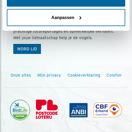
Ontvang 5 x Vogels voor € 36,00 per jaar
Aanpassen
Vogels is het tijdschrift voor onze leden, met
prachtige fotoreportages en opmerkelijke verhalen.
Met jouw lidmaatschap help je de vogels.
WORD LID
Onze sites
Mijn privacy
Cookieverklaring
Colofon