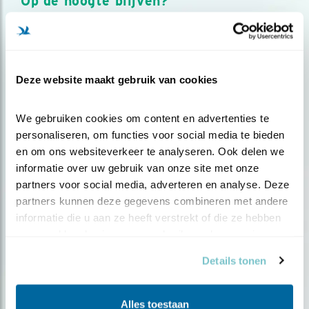
Op de hoogte blijven?
Meld je aan en ontvang nieuws, inspiratie, acties en tips
over vogels en activiteiten van Vogelbescherming.
AANMELDEN VOGELNIEUWS
Deze website maakt gebruik van cookies
Volg ons via social media
We gebruiken cookies om content en advertenties te 
personaliseren, om functies voor social media te bieden 
en om ons websiteverkeer te analyseren. Ook delen we 
informatie over uw gebruik van onze site met onze 
partners voor social media, adverteren en analyse. Deze 
partners kunnen deze gegevens combineren met andere 
informatie die u aan ze heeft verstrekt of die ze hebben 
verzameld op basis van uw gebruik van hun services.
Details tonen
Alles toestaan