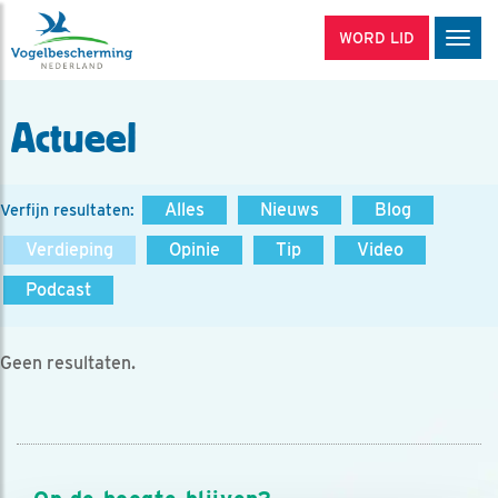
WORD LID
Men
Actueel
Alles
Nieuws
Blog
Verfijn resultaten:
Verdieping
Opinie
Tip
Video
Podcast
Geen resultaten.