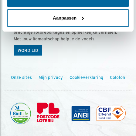
Ontvang 5 x Vogels voor € 36,00 per jaar
Aanpassen
Vogels is het tijdschrift voor onze leden, met
prachtige fotoreportages en opmerkelijke verhalen.
Met jouw lidmaatschap help je de vogels.
WORD LID
Onze sites
Mijn privacy
Cookieverklaring
Colofon