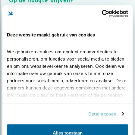
Op de hoogte blijven?
Meld je aan en ontvang nieuws, inspiratie, acties en tips
over vogels en activiteiten van Vogelbescherming.
AANMELDEN VOGELNIEUWS
Deze website maakt gebruik van cookies
Volg ons via social media
We gebruiken cookies om content en advertenties te 
personaliseren, om functies voor social media te bieden 
en om ons websiteverkeer te analyseren. Ook delen we 
informatie over uw gebruik van onze site met onze 
partners voor social media, adverteren en analyse. Deze 
partners kunnen deze gegevens combineren met andere 
informatie die u aan ze heeft verstrekt of die ze hebben 
verzameld op basis van uw gebruik van hun services.
Details tonen
Alles toestaan