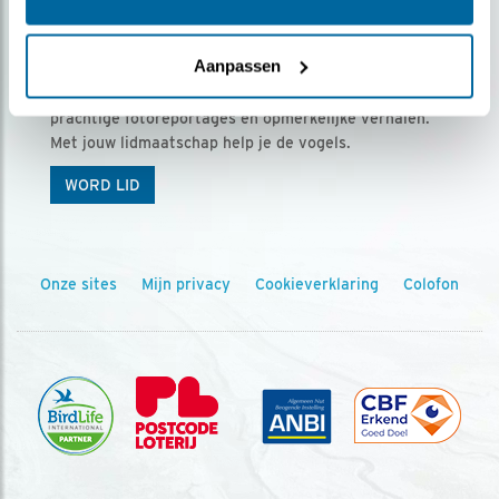
Ontvang 5 x Vogels voor € 36,00 per jaar
Aanpassen
Vogels is het tijdschrift voor onze leden, met
prachtige fotoreportages en opmerkelijke verhalen.
Met jouw lidmaatschap help je de vogels.
WORD LID
Onze sites
Mijn privacy
Cookieverklaring
Colofon