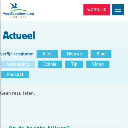
WORD LID
Men
Actueel
Alles
Nieuws
Blog
Verfijn resultaten:
Verdieping
Opinie
Tip
Video
Podcast
Geen resultaten.