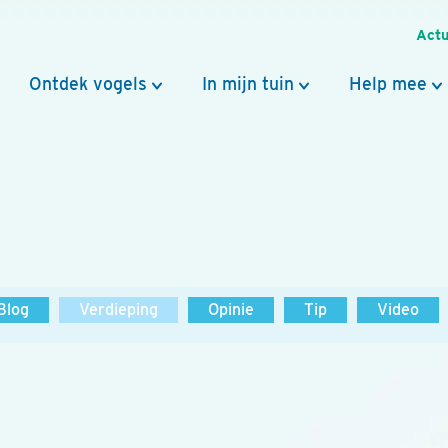
Actu
Ontdek vogels
In mijn tuin
Help mee
Blog
Verdieping
Opinie
Tip
Video