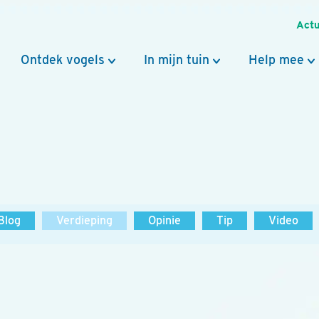
Actu
Ontdek vogels
In mijn tuin
Help mee
Blog
Verdieping
Opinie
Tip
Video