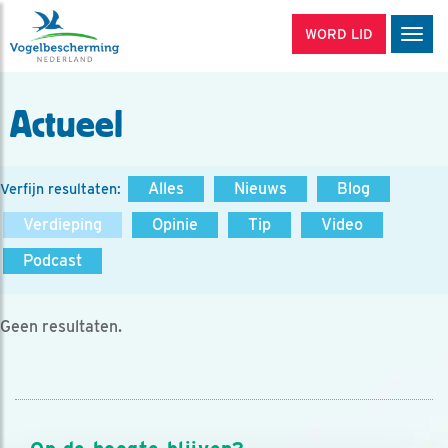
WORD LID
Men
Actueel
Alles
Nieuws
Blog
Verfijn resultaten:
Verdieping
Opinie
Tip
Video
Podcast
Geen resultaten.