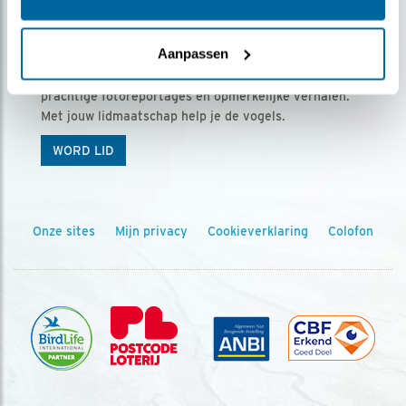
Ontvang 5 x Vogels voor € 36,00 per jaar
Aanpassen
Vogels is het tijdschrift voor onze leden, met
prachtige fotoreportages en opmerkelijke verhalen.
Met jouw lidmaatschap help je de vogels.
WORD LID
Onze sites
Mijn privacy
Cookieverklaring
Colofon