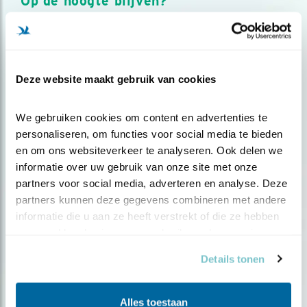
Op de hoogte blijven?
Meld je aan en ontvang nieuws, inspiratie, acties en tips
over vogels en activiteiten van Vogelbescherming.
AANMELDEN VOGELNIEUWS
Deze website maakt gebruik van cookies
Volg ons via social media
We gebruiken cookies om content en advertenties te 
personaliseren, om functies voor social media te bieden 
en om ons websiteverkeer te analyseren. Ook delen we 
informatie over uw gebruik van onze site met onze 
partners voor social media, adverteren en analyse. Deze 
partners kunnen deze gegevens combineren met andere 
informatie die u aan ze heeft verstrekt of die ze hebben 
verzameld op basis van uw gebruik van hun services.
Details tonen
Alles toestaan