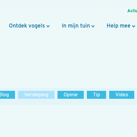
Actu
Ontdek vogels
In mijn tuin
Help mee
Blog
Verdieping
Opinie
Tip
Video