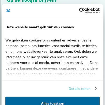
Op de hoogte blijven?
Meld je aan en ontvang nieuws, inspiratie, acties en tips
over vogels en activiteiten van Vogelbescherming.
AANMELDEN VOGELNIEUWS
Deze website maakt gebruik van cookies
Volg ons via social media
We gebruiken cookies om content en advertenties te 
personaliseren, om functies voor social media te bieden 
en om ons websiteverkeer te analyseren. Ook delen we 
informatie over uw gebruik van onze site met onze 
partners voor social media, adverteren en analyse. Deze 
partners kunnen deze gegevens combineren met andere 
informatie die u aan ze heeft verstrekt of die ze hebben 
verzameld op basis van uw gebruik van hun services.
Details tonen
Alles toestaan