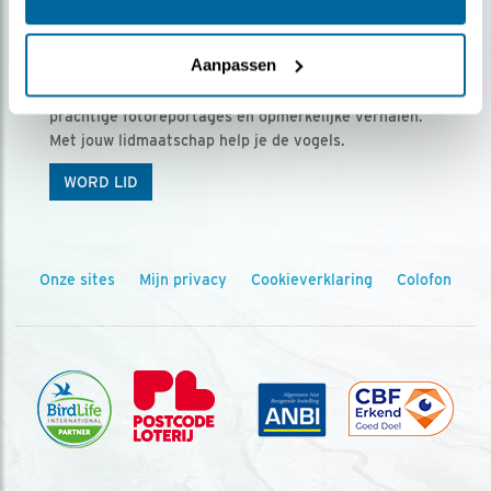
Ontvang 5 x Vogels voor € 36,00 per jaar
Aanpassen
Vogels is het tijdschrift voor onze leden, met
prachtige fotoreportages en opmerkelijke verhalen.
Met jouw lidmaatschap help je de vogels.
WORD LID
Onze sites
Mijn privacy
Cookieverklaring
Colofon