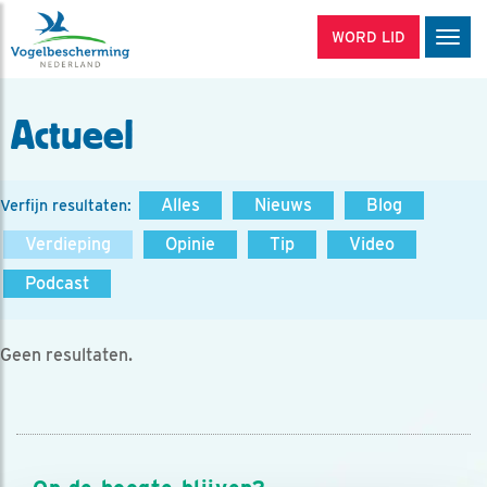
WORD LID
Men
Actueel
Alles
Nieuws
Blog
Verfijn resultaten:
Verdieping
Opinie
Tip
Video
Podcast
Geen resultaten.