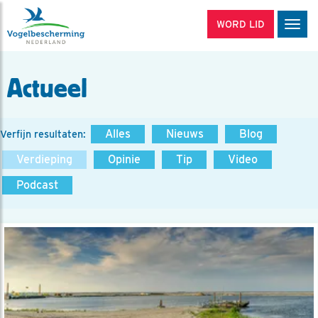
WORD LID
Men
Actueel
Alles
Nieuws
Blog
Verfijn resultaten:
Verdieping
Opinie
Tip
Video
Podcast