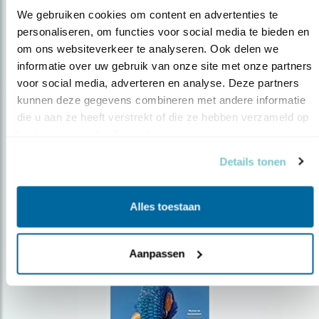
We gebruiken cookies om content en advertenties te 
personaliseren, om functies voor social media te bieden en 
om ons websiteverkeer te analyseren. Ook delen we 
Op de hoogte blijven?
informatie over uw gebruik van onze site met onze partners 
Meld je aan en ontvang nieuws, inspiratie, acties en tips
voor social media, adverteren en analyse. Deze partners 
over vogels en activiteiten van Vogelbescherming.
kunnen deze gegevens combineren met andere informatie 
die u aan ze heeft verstrekt of die ze hebben verzameld op 
AANMELDEN VOGELNIEUWS
basis van uw gebruik van hun services.
Details tonen
Volg ons via social media
Alles toestaan
Aanpassen