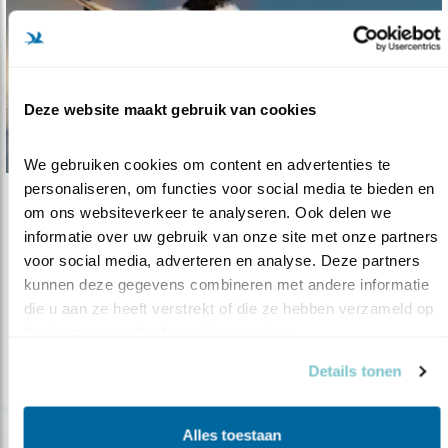
Deze website maakt gebruik van cookies
We gebruiken cookies om content en advertenties te 
personaliseren, om functies voor social media te bieden en 
Verdieping
om ons websiteverkeer te analyseren. Ook delen we 
informatie over uw gebruik van onze site met onze partners 
Verstoorde vogels, ongekende effecten
voor social media, adverteren en analyse. Deze partners 
07.07.22
Recreatie heeft ingrijpende gevolgen voor
kunnen deze gegevens combineren met andere informatie 
vogels, blijkt uit studie.
die u aan ze heeft verstrekt of die ze hebben verzameld op 
basis van uw gebruik van hun services.
Details tonen
lees meer
Alles toestaan