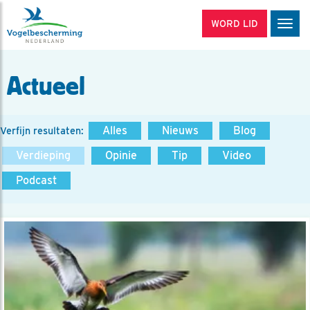
WORD LID
Men
Actueel
Alles
Nieuws
Blog
Verfijn resultaten:
Verdieping
Opinie
Tip
Video
Podcast