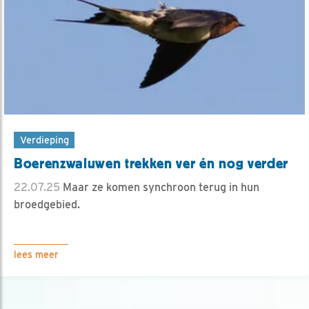
Verdieping
Boerenzwaluwen trekken ver én nog verder
22.07.25
Maar ze komen synchroon terug in hun
broedgebied.
lees meer