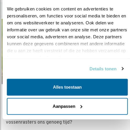
We gebruiken cookies om content en advertenties te 
personaliseren, om functies voor social media te bieden en 
om ons websiteverkeer te analyseren. Ook delen we 
informatie over uw gebruik van onze site met onze partners 
voor social media, adverteren en analyse. Deze partners 
kunnen deze gegevens combineren met andere informatie 
die u aan ze heeft verstrekt of die ze hebben verzameld op 
basis van uw gebruik van hun services.
Details tonen
Alles toestaan
Verdieping
Vossenrasters in de praktijk
Aanpassen
26.09.19
Ervaringen uit Eem- en Amstelland. Kopen
vossenrasters ons genoeg tijd?