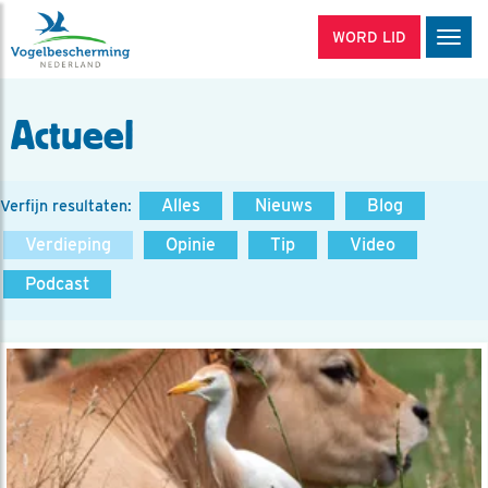
WORD LID
Men
Actueel
Alles
Nieuws
Blog
Verfijn resultaten:
Verdieping
Opinie
Tip
Video
Podcast