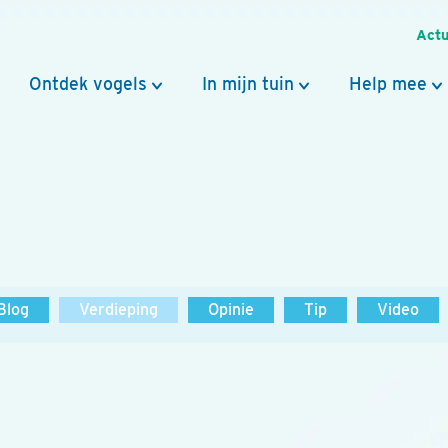
Actu
Ontdek vogels
In mijn tuin
Help mee
Blog
Verdieping
Opinie
Tip
Video