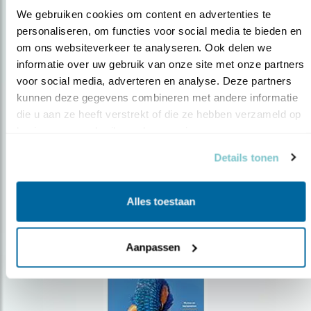
We gebruiken cookies om content en advertenties te 
personaliseren, om functies voor social media te bieden en 
om ons websiteverkeer te analyseren. Ook delen we 
Op de hoogte blijven?
informatie over uw gebruik van onze site met onze partners 
Meld je aan en ontvang nieuws, inspiratie, acties en tips
voor social media, adverteren en analyse. Deze partners 
over vogels en activiteiten van Vogelbescherming.
kunnen deze gegevens combineren met andere informatie 
die u aan ze heeft verstrekt of die ze hebben verzameld op 
AANMELDEN VOGELNIEUWS
basis van uw gebruik van hun services.
Details tonen
Volg ons via social media
Alles toestaan
Aanpassen