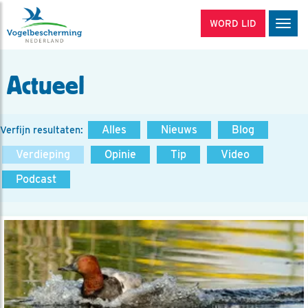
WORD LID
Men
Actueel
Alles
Nieuws
Blog
Verfijn resultaten:
Verdieping
Opinie
Tip
Video
Podcast