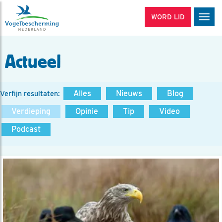
WORD LID
Men
Actueel
Alles
Nieuws
Blog
Verfijn resultaten:
Verdieping
Opinie
Tip
Video
Podcast