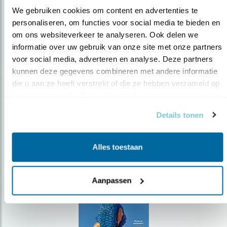
We gebruiken cookies om content en advertenties te 
personaliseren, om functies voor social media te bieden en 
om ons websiteverkeer te analyseren. Ook delen we 
Op de hoogte blijven?
informatie over uw gebruik van onze site met onze partners 
Meld je aan en ontvang nieuws, inspiratie, acties en tips
voor social media, adverteren en analyse. Deze partners 
over vogels en activiteiten van Vogelbescherming.
kunnen deze gegevens combineren met andere informatie 
die u aan ze heeft verstrekt of die ze hebben verzameld op 
AANMELDEN VOGELNIEUWS
basis van uw gebruik van hun services.
Details tonen
Volg ons via social media
Alles toestaan
Aanpassen