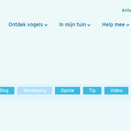
Actu
Ontdek vogels
In mijn tuin
Help mee
Blog
Verdieping
Opinie
Tip
Video