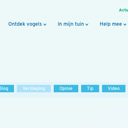
Actu
Ontdek vogels
In mijn tuin
Help mee
Blog
Verdieping
Opinie
Tip
Video