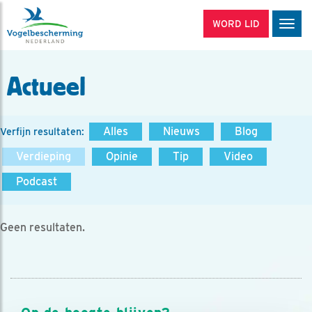
WORD LID
Men
Actueel
Alles
Nieuws
Blog
Verfijn resultaten:
Verdieping
Opinie
Tip
Video
Podcast
Geen resultaten.