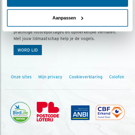
Ontvang 5 x Vogels voor € 36,00 per jaar
Aanpassen
Vogels is het tijdschrift voor onze leden, met
prachtige fotoreportages en opmerkelijke verhalen.
Met jouw lidmaatschap help je de vogels.
WORD LID
Onze sites
Mijn privacy
Cookieverklaring
Colofon