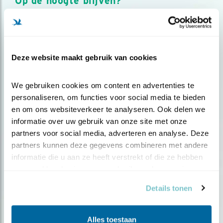
Op de hoogte blijven?
Meld je aan en ontvang nieuws, inspiratie, acties en tips
over vogels en activiteiten van Vogelbescherming.
AANMELDEN VOGELNIEUWS
Deze website maakt gebruik van cookies
Volg ons via social media
We gebruiken cookies om content en advertenties te 
personaliseren, om functies voor social media te bieden 
en om ons websiteverkeer te analyseren. Ook delen we 
informatie over uw gebruik van onze site met onze 
partners voor social media, adverteren en analyse. Deze 
partners kunnen deze gegevens combineren met andere 
informatie die u aan ze heeft verstrekt of die ze hebben 
verzameld op basis van uw gebruik van hun services.
Details tonen
Alles toestaan