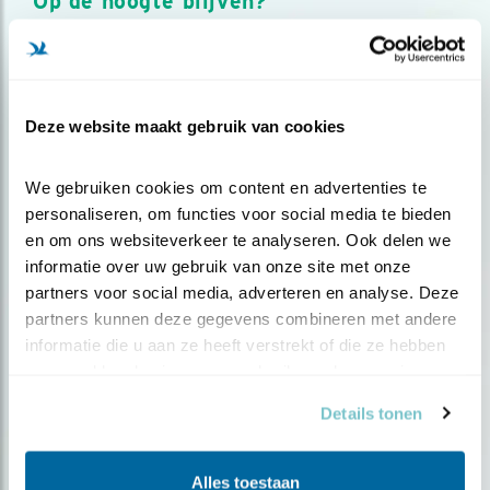
Op de hoogte blijven?
Meld je aan en ontvang nieuws, inspiratie, acties en tips
over vogels en activiteiten van Vogelbescherming.
AANMELDEN VOGELNIEUWS
Deze website maakt gebruik van cookies
Volg ons via social media
We gebruiken cookies om content en advertenties te 
personaliseren, om functies voor social media te bieden 
en om ons websiteverkeer te analyseren. Ook delen we 
informatie over uw gebruik van onze site met onze 
partners voor social media, adverteren en analyse. Deze 
partners kunnen deze gegevens combineren met andere 
informatie die u aan ze heeft verstrekt of die ze hebben 
verzameld op basis van uw gebruik van hun services.
Details tonen
Alles toestaan