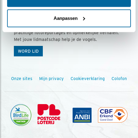
Ontvang 5 x Vogels voor € 36,00 per jaar
Aanpassen
Vogels is het tijdschrift voor onze leden, met
prachtige fotoreportages en opmerkelijke verhalen.
Met jouw lidmaatschap help je de vogels.
WORD LID
Onze sites
Mijn privacy
Cookieverklaring
Colofon