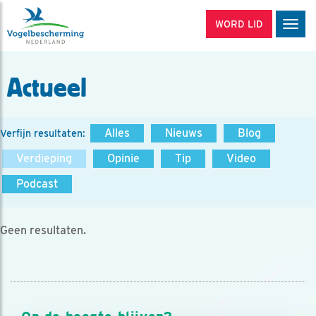
WORD LID
Men
Actueel
Alles
Nieuws
Blog
Verfijn resultaten:
Verdieping
Opinie
Tip
Video
Podcast
Geen resultaten.