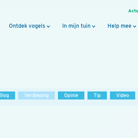
Actu
Ontdek vogels
In mijn tuin
Help mee
Blog
Verdieping
Opinie
Tip
Video