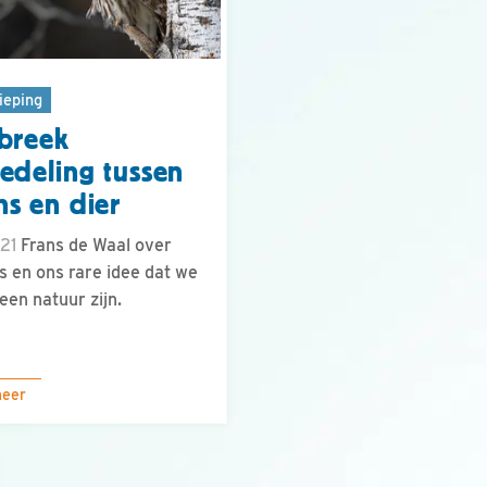
ieping
breek
edeling tussen
s en dier
.21
Frans de Waal over
s en ons rare idee dat we
geen natuur zijn.
meer