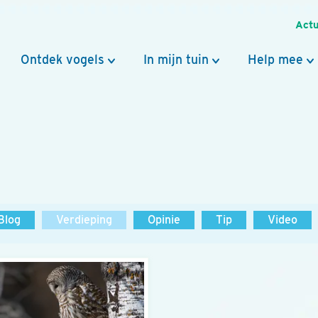
Actu
Ontdek vogels
In mijn tuin
Help mee
Blog
Verdieping
Opinie
Tip
Video