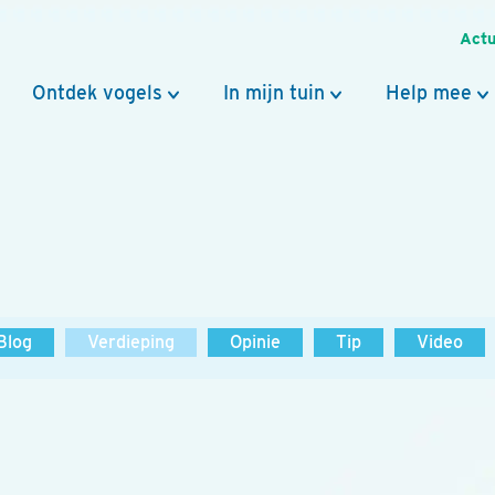
Actu
Ontdek vogels
In mijn tuin
Help mee
Blog
Verdieping
Opinie
Tip
Video