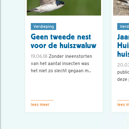
Verdieping
Verd
Geen tweede nest
Jaa
voor de huiszwaluw
Hui
hui
19.06.18
Zonder ineenstorten
van het aantal insecten was
20.03
het niet zo slecht gegaan m..
publi
deze 
lees meer
lees 