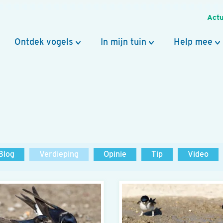
Actu
Ontdek vogels
In mijn tuin
Help mee
Blog
Verdieping
Opinie
Tip
Video