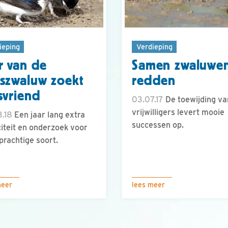
ieping
Verdieping
r van de
Samen zwaluwe
szwaluw zoekt
redden
svriend
03.07.17
De toewijding va
vrijwilligers levert mooie
.18
Een jaar lang extra
successen op.
citeit en onderzoek voor
prachtige soort.
meer
lees meer