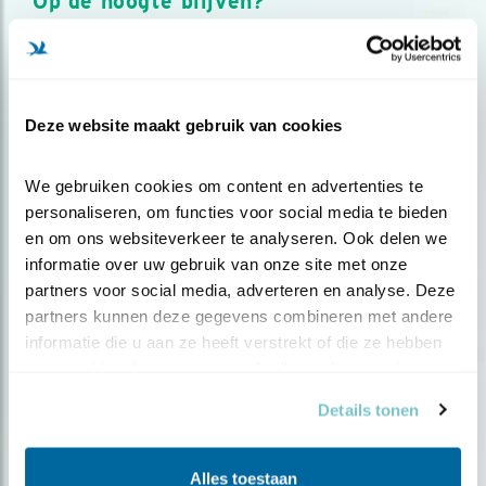
Op de hoogte blijven?
Meld je aan en ontvang nieuws, inspiratie, acties en tips
over vogels en activiteiten van Vogelbescherming.
AANMELDEN VOGELNIEUWS
Deze website maakt gebruik van cookies
Volg ons via social media
We gebruiken cookies om content en advertenties te 
personaliseren, om functies voor social media te bieden 
en om ons websiteverkeer te analyseren. Ook delen we 
informatie over uw gebruik van onze site met onze 
partners voor social media, adverteren en analyse. Deze 
partners kunnen deze gegevens combineren met andere 
informatie die u aan ze heeft verstrekt of die ze hebben 
verzameld op basis van uw gebruik van hun services.
Details tonen
Alles toestaan