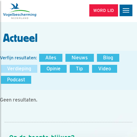
WORD LID
Men
Actueel
Alles
Nieuws
Blog
Verfijn resultaten:
Verdieping
Opinie
Tip
Video
Podcast
Geen resultaten.