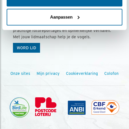
Ontvang 5 x Vogels voor € 36,00 per jaar
Aanpassen
Vogels is het tijdschrift voor onze leden, met
prachtige fotoreportages en opmerkelijke verhalen.
Met jouw lidmaatschap help je de vogels.
WORD LID
Onze sites
Mijn privacy
Cookieverklaring
Colofon