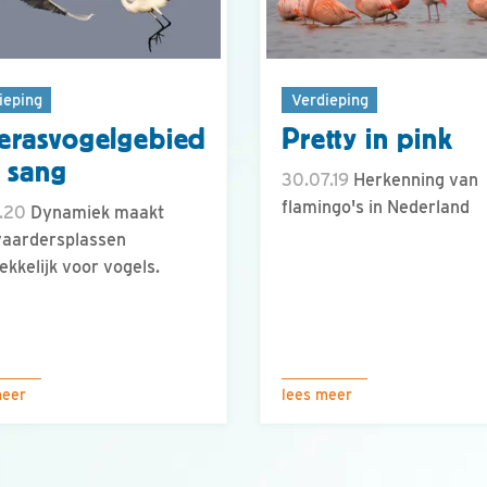
ieping
Verdieping
rasvogelgebied
Pretty in pink
 sang
30.07.19
Herkenning van
flamingo's in Nederland
.20
Dynamiek maakt
vaardersplassen
ekkelijk voor vogels.
meer
lees meer