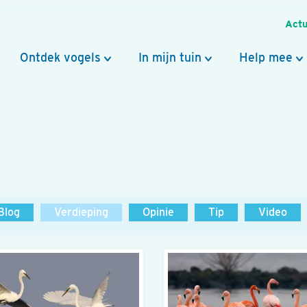
Actu
Ontdek vogels
In mijn tuin
Help mee
Blog
Verdieping
Opinie
Tip
Video