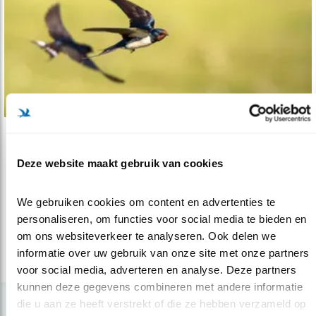
Verdieping
Deze website maakt gebruik van cookies
Tomeloze inzet voor de boerenzwaluw
05.05.21
Jan de Jong draagt al vele jaren bij aan het
We gebruiken cookies om content en advertenties te 
onderzoek aan de boerenzwaluw.
personaliseren, om functies voor social media te bieden en 
om ons websiteverkeer te analyseren. Ook delen we 
informatie over uw gebruik van onze site met onze partners 
lees meer
voor social media, adverteren en analyse. Deze partners 
kunnen deze gegevens combineren met andere informatie 
die u aan ze heeft verstrekt of die ze hebben verzameld op 