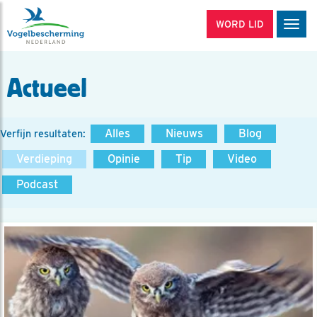
WORD LID
Men
Actueel
Alles
Nieuws
Blog
Verfijn resultaten:
Verdieping
Opinie
Tip
Video
Podcast