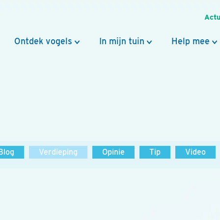
Actu
Ontdek vogels
In mijn tuin
Help mee
Blog
Verdieping
Opinie
Tip
Video