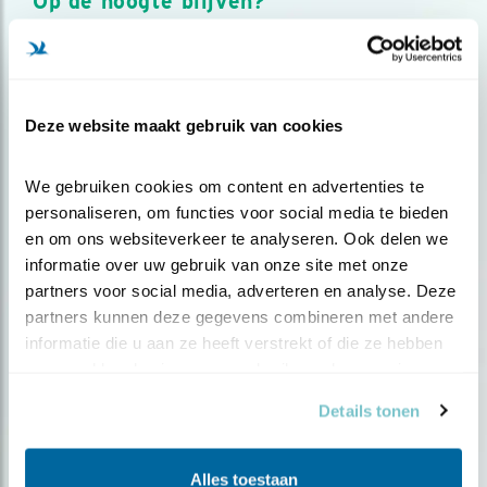
Op de hoogte blijven?
Meld je aan en ontvang nieuws, inspiratie, acties en tips
over vogels en activiteiten van Vogelbescherming.
AANMELDEN VOGELNIEUWS
Deze website maakt gebruik van cookies
Volg ons via social media
We gebruiken cookies om content en advertenties te 
personaliseren, om functies voor social media te bieden 
en om ons websiteverkeer te analyseren. Ook delen we 
informatie over uw gebruik van onze site met onze 
partners voor social media, adverteren en analyse. Deze 
partners kunnen deze gegevens combineren met andere 
informatie die u aan ze heeft verstrekt of die ze hebben 
verzameld op basis van uw gebruik van hun services.
Details tonen
Alles toestaan