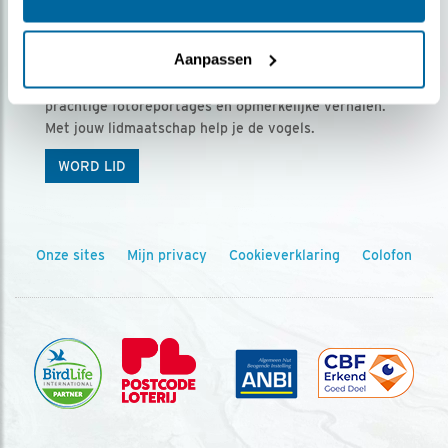
Ontvang 5 x Vogels voor € 36,00 per jaar
Aanpassen
Vogels is het tijdschrift voor onze leden, met
prachtige fotoreportages en opmerkelijke verhalen.
Met jouw lidmaatschap help je de vogels.
WORD LID
Onze sites
Mijn privacy
Cookieverklaring
Colofon