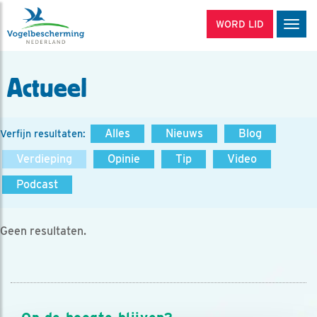
WORD LID
Men
Actueel
Alles
Nieuws
Blog
Verfijn resultaten:
Verdieping
Opinie
Tip
Video
Podcast
Geen resultaten.