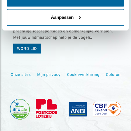
Ontvang 5 x Vogels voor € 36,00 per jaar
Aanpassen
Vogels is het tijdschrift voor onze leden, met
prachtige fotoreportages en opmerkelijke verhalen.
Met jouw lidmaatschap help je de vogels.
WORD LID
Onze sites
Mijn privacy
Cookieverklaring
Colofon