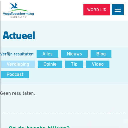
WORD LID
Men
Actueel
Alles
Nieuws
Blog
Verfijn resultaten:
Verdieping
Opinie
Tip
Video
Podcast
Geen resultaten.