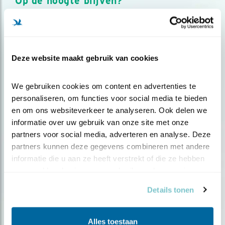
Op de hoogte blijven?
Meld je aan en ontvang nieuws, inspiratie, acties en tips
over vogels en activiteiten van Vogelbescherming.
AANMELDEN VOGELNIEUWS
Deze website maakt gebruik van cookies
Volg ons via social media
We gebruiken cookies om content en advertenties te 
personaliseren, om functies voor social media te bieden 
en om ons websiteverkeer te analyseren. Ook delen we 
informatie over uw gebruik van onze site met onze 
partners voor social media, adverteren en analyse. Deze 
partners kunnen deze gegevens combineren met andere 
informatie die u aan ze heeft verstrekt of die ze hebben 
verzameld op basis van uw gebruik van hun services.
Details tonen
Alles toestaan