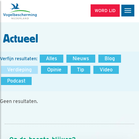
WORD LID
Men
Actueel
Alles
Nieuws
Blog
Verfijn resultaten:
Verdieping
Opinie
Tip
Video
Podcast
Geen resultaten.