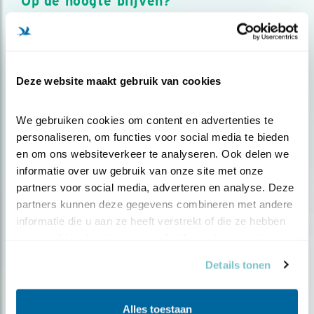
Op de hoogte blijven?
Meld je aan en ontvang nieuws, inspiratie, acties en tips
over vogels en activiteiten van Vogelbescherming.
AANMELDEN VOGELNIEUWS
Deze website maakt gebruik van cookies
Volg ons via social media
We gebruiken cookies om content en advertenties te 
personaliseren, om functies voor social media te bieden 
en om ons websiteverkeer te analyseren. Ook delen we 
informatie over uw gebruik van onze site met onze 
partners voor social media, adverteren en analyse. Deze 
partners kunnen deze gegevens combineren met andere 
informatie die u aan ze heeft verstrekt of die ze hebben 
verzameld op basis van uw gebruik van hun services.
Details tonen
Alles toestaan