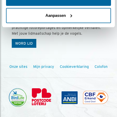
Ontvang 5 x Vogels voor € 36,00 per jaar
Aanpassen
Vogels is het tijdschrift voor onze leden, met
prachtige fotoreportages en opmerkelijke verhalen.
Met jouw lidmaatschap help je de vogels.
WORD LID
Onze sites
Mijn privacy
Cookieverklaring
Colofon