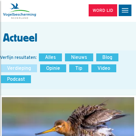
WORD LID
Men
Actueel
Alles
Nieuws
Blog
Verfijn resultaten:
Verdieping
Opinie
Tip
Video
Podcast