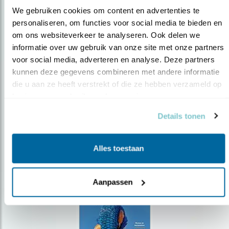
We gebruiken cookies om content en advertenties te 
personaliseren, om functies voor social media te bieden en 
om ons websiteverkeer te analyseren. Ook delen we 
Op de hoogte blijven?
informatie over uw gebruik van onze site met onze partners 
Meld je aan en ontvang nieuws, inspiratie, acties en tips
voor social media, adverteren en analyse. Deze partners 
over vogels en activiteiten van Vogelbescherming.
kunnen deze gegevens combineren met andere informatie 
die u aan ze heeft verstrekt of die ze hebben verzameld op 
AANMELDEN VOGELNIEUWS
basis van uw gebruik van hun services.
Details tonen
Volg ons via social media
Alles toestaan
Aanpassen