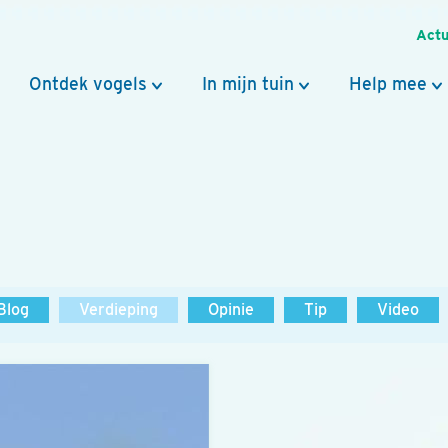
Actu
Ontdek vogels
In mijn tuin
Help mee
Blog
Verdieping
Opinie
Tip
Video