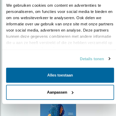
We gebruiken cookies om content en advertenties te 
personaliseren, om functies voor social media te bieden en 
om ons websiteverkeer te analyseren. Ook delen we 
Op de hoogte blijven?
informatie over uw gebruik van onze site met onze partners 
Meld je aan en ontvang nieuws, inspiratie, acties en tips
voor social media, adverteren en analyse. Deze partners 
over vogels en activiteiten van Vogelbescherming.
kunnen deze gegevens combineren met andere informatie 
die u aan ze heeft verstrekt of die ze hebben verzameld op 
AANMELDEN VOGELNIEUWS
basis van uw gebruik van hun services.
Details tonen
Volg ons via social media
Alles toestaan
Aanpassen