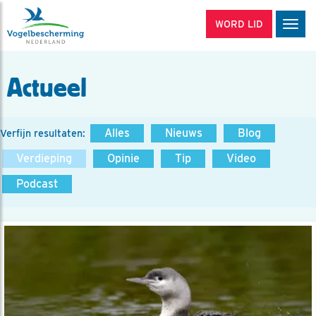
WORD LID
Men
Actueel
Alles
Nieuws
Blog
Verfijn resultaten:
Verdieping
Opinie
Tip
Video
Podcast